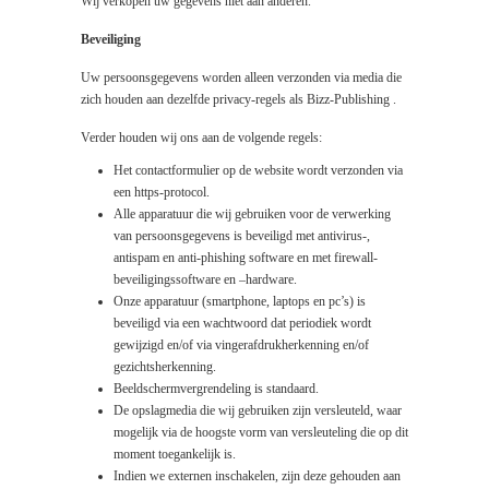
Wij verkopen uw gegevens niet aan anderen.
Beveiliging
Uw persoonsgegevens worden alleen verzonden via media die
zich houden aan dezelfde privacy-regels als Bizz-Publishing .
Verder houden wij ons aan de volgende regels:
Het contactformulier op de website wordt verzonden via
een https-protocol.
Alle apparatuur die wij gebruiken voor de verwerking
van persoonsgegevens is beveiligd met antivirus-,
antispam en anti-phishing software en met firewall-
beveiligingssoftware en –hardware.
Onze apparatuur (smartphone, laptops en pc’s) is
beveiligd via een wachtwoord dat periodiek wordt
gewijzigd en/of via vingerafdrukherkenning en/of
gezichtsherkenning.
Beeldschermvergrendeling is standaard.
De opslagmedia die wij gebruiken zijn versleuteld, waar
mogelijk via de hoogste vorm van versleuteling die op dit
moment toegankelijk is.
Indien we externen inschakelen, zijn deze gehouden aan