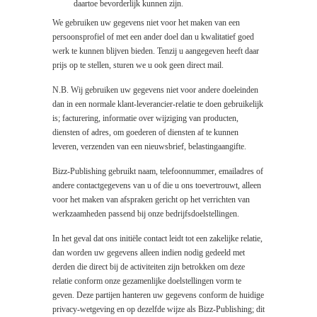
daartoe bevorderlijk kunnen zijn.
We gebruiken uw gegevens niet voor het maken van een
persoonsprofiel of met een ander doel dan u kwalitatief goed
werk te kunnen blijven bieden. Tenzij u aangegeven heeft daar
prijs op te stellen, sturen we u ook geen direct mail.
N.B. Wij gebruiken uw gegevens niet voor andere doeleinden
dan in een normale klant-leverancier-relatie te doen gebruikelijk
is; facturering, informatie over wijziging van producten,
diensten of adres, om goederen of diensten af te kunnen
leveren, verzenden van een nieuwsbrief, belastingaangifte.
Bizz-Publishing gebruikt naam, telefoonnummer, emailadres of
andere contactgegevens van u of die u ons toevertrouwt, alleen
voor het maken van afspraken gericht op het verrichten van
werkzaamheden passend bij onze bedrijfsdoelstellingen.
In het geval dat ons initiële contact leidt tot een zakelijke relatie,
dan worden uw gegevens alleen indien nodig gedeeld met
derden die direct bij de activiteiten zijn betrokken om deze
relatie conform onze gezamenlijke doelstellingen vorm te
geven. Deze partijen hanteren uw gegevens conform de huidige
privacy-wetgeving en op dezelfde wijze als Bizz-Publishing; dit