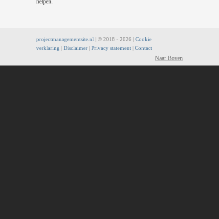
helpen.
projectmanagementsite.nl
| © 2018 -
2026 |
Cookie
verklaring
|
Disclaimer
|
Privacy statement
|
Contact
Naar Boven