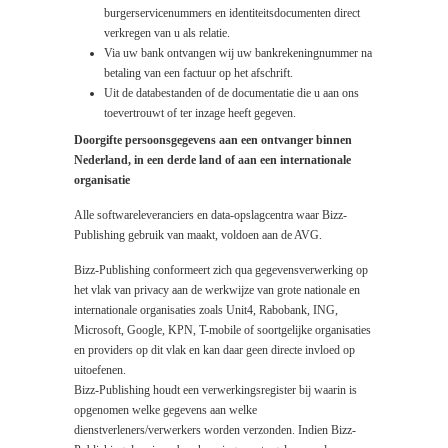
burgerservicenummers en identiteitsdocumenten direct
verkregen van u als relatie.
Via uw bank ontvangen wij uw bankrekeningnummer na
betaling van een factuur op het afschrift.
Uit de databestanden of de documentatie die u aan ons
toevertrouwt of ter inzage heeft gegeven.
Doorgifte persoonsgegevens aan een ontvanger binnen
Nederland, in een derde land of aan een internationale
organisatie
Alle softwareleveranciers en data-opslagcentra waar Bizz-
Publishing gebruik van maakt, voldoen aan de AVG.
Bizz-Publishing conformeert zich qua gegevensverwerking op
het vlak van privacy aan de werkwijze van grote nationale en
internationale organisaties zoals Unit4, Rabobank, ING,
Microsoft, Google, KPN, T-mobile of soortgelijke organisaties
en providers op dit vlak en kan daar geen directe invloed op
uitoefenen.
Bizz-Publishing houdt een verwerkingsregister bij waarin is
opgenomen welke gegevens aan welke
dienstverleners/verwerkers worden verzonden. Indien Bizz-