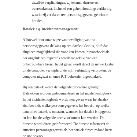
dezelfde verplichtingen; zij tekenen daartoe een
overeenkomst, inclusief een geheimhoudingsverklaring,
waarin zij verklaren uw persoonsgegevens geheim te
houden.
Datalek c.q. incidentenmanagement
Alhoewel door onze wijze van beveiliging van uw
persoonsgegevens de kans op een datalek klein is, blijft dat
altijd een mogelijkheid die voor kan komen, bijvoorbeeld als
per ongeluk een hyperlink wordt aangeklikt van een
onbetrouwbare bron. In dat geval wordt direct de netwerkkabel
uit de computer verwijderd, de wifi-verbinding verbroken, de
computer uitgezet en onze ICT-beheerder ingeschakeld.
Bij een datalek wordt de volgende procedure gevolgd:
Datalekken worden gedocumenteerd in het incidentenlogboek.
In het incidentenlogboek wordt weergeven waar het datalek
zich bevindt, welke persoonsgegevens het betreft, op welke
datum het datalek is ontstaan, wanneer het datalek is opgelost
en hoe het de volgende keer voorkomen kan worden. De
directie wordt direct geïnformeerd. De directie informeert de
autoriteit persoonsgegevens als het datalek direct invloed heeft
op uw privacy.