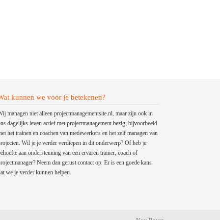
Wat kunnen we voor je betekenen?
ij managen niet alleen projectmanagementsite.nl, maar zijn ook in
ns dagelijks leven actief met projectmanagement bezig; bijvoorbeeld
et het trainen en coachen van medewerkers en het zelf managen van
rojecten. Wil je je verder verdiepen in dit onderwerp? Of heb je
ehoefte aan ondersteuning van een ervaren trainer, coach of
rojectmanager? Neem dan gerust contact op. Er is een goede kans
at we je verder kunnen helpen.