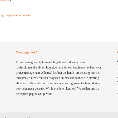
 analyse
)
ing
,
Projectcommunicatie
)
Wie zijn we?
W
Projectmanagementsite wordt bijgebouden door gedreven
o
professionals die elk op hun eigen manier een fascinatie hebben voor
m
,
projectmanagement. Allemaal hebben we hands-on ervaring met het
p
inrichten en uitvoeren van projecten en meestal hebben we ervaring
b
als docent. We stellen onze kennis en ervaring graag ter beschikking
p
voor algemeen gebruik. Wil je ons leren kennen? We stellen ons op
d
de experts pagina aan je voor.