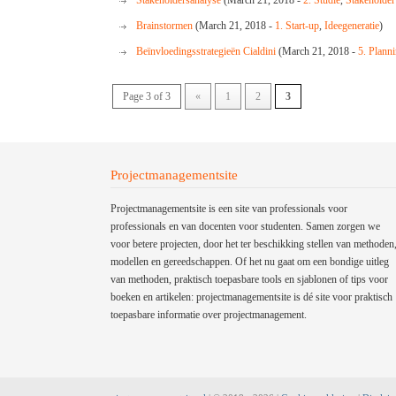
Stakeholdersanalyse
(March 21, 2018 -
2. Studie
,
Stakeholder
Brainstormen
(March 21, 2018 -
1. Start-up
,
Ideegeneratie
)
Beïnvloedingsstrategieën Cialdini
(March 21, 2018 -
5. Plann
Page 3 of 3
«
1
2
3
Projectmanagementsite
Projectmanagementsite is een site van professionals voor
professionals en van docenten voor studenten. Samen zorgen we
voor betere projecten, door het ter beschikking stellen van methoden
modellen en gereedschappen. Of het nu gaat om een bondige uitleg
van methoden, praktisch toepasbare tools en sjablonen of tips voor
boeken en artikelen: projectmanagementsite is dé site voor praktisch
toepasbare informatie over projectmanagement.