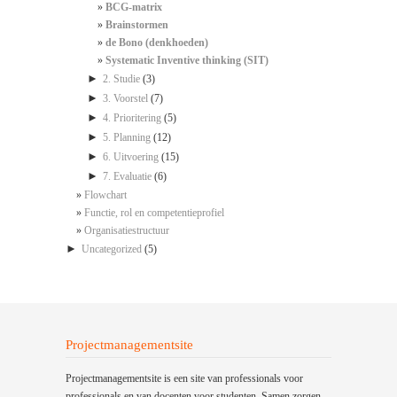
BCG-matrix
Brainstormen
de Bono (denkhoeden)
Systematic Inventive thinking (SIT)
►
2. Studie
(3)
►
3. Voorstel
(7)
►
4. Prioritering
(5)
►
5. Planning
(12)
►
6. Uitvoering
(15)
►
7. Evaluatie
(6)
Flowchart
Functie, rol en competentieprofiel
Organisatiestructuur
►
Uncategorized
(5)
Projectmanagementsite
Projectmanagementsite is een site van professionals voor
professionals en van docenten voor studenten. Samen zorgen