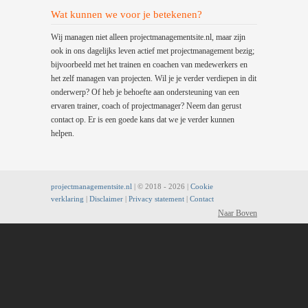
Wat kunnen we voor je betekenen?
Wij managen niet alleen projectmanagementsite.nl, maar zijn
ook in ons dagelijks leven actief met projectmanagement bezig;
bijvoorbeeld met het trainen en coachen van medewerkers en
het zelf managen van projecten. Wil je je verder verdiepen in dit
onderwerp? Of heb je behoefte aan ondersteuning van een
ervaren trainer, coach of projectmanager? Neem dan gerust
contact op. Er is een goede kans dat we je verder kunnen
helpen.
projectmanagementsite.nl
| © 2018 -
2026 |
Cookie
verklaring
|
Disclaimer
|
Privacy statement
|
Contact
Naar Boven