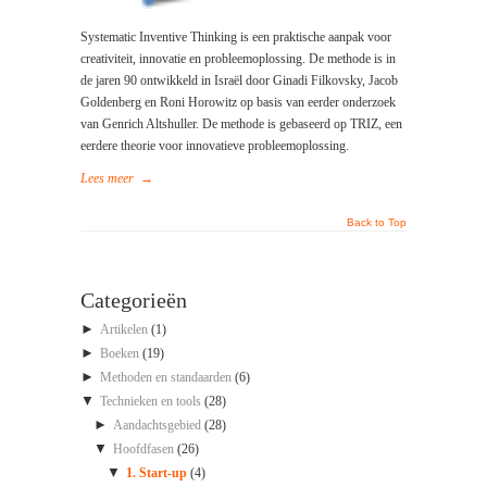
Systematic Inventive Thinking is een praktische aanpak voor
creativiteit, innovatie en probleemoplossing. De methode is in
de jaren 90 ontwikkeld in Israël door Ginadi Filkovsky, Jacob
Goldenberg en Roni Horowitz op basis van eerder onderzoek
van Genrich Altshuller. De methode is gebaseerd op TRIZ, een
eerdere theorie voor innovatieve probleemoplossing.
Lees meer
→
Back to Top
Categorieën
►
Artikelen
(1)
►
Boeken
(19)
►
Methoden en standaarden
(6)
▼
Technieken en tools
(28)
►
Aandachtsgebied
(28)
▼
Hoofdfasen
(26)
▼
1. Start-up
(4)