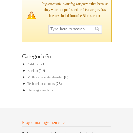
Implementatie-planning
category either because
they were not published or this category has
been excluded from the Blog section.
Categorieën
►
Artikelen
(1)
►
Boeken
(19)
►
Methoden en standaarden
(6)
►
Technieken en tools
(28)
►
Uncategorized
(5)
Projectmanagementsite