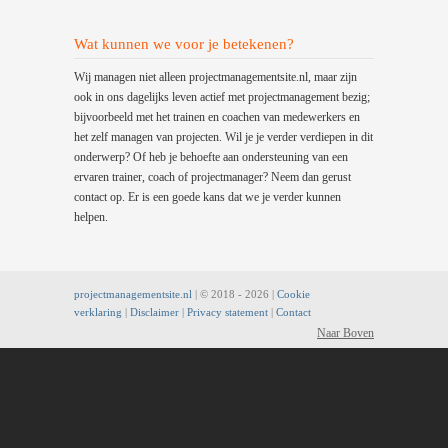
Wat kunnen we voor je betekenen?
Wij managen niet alleen projectmanagementsite.nl, maar zijn
ook in ons dagelijks leven actief met projectmanagement bezig;
bijvoorbeeld met het trainen en coachen van medewerkers en
het zelf managen van projecten. Wil je je verder verdiepen in dit
onderwerp? Of heb je behoefte aan ondersteuning van een
ervaren trainer, coach of projectmanager? Neem dan gerust
contact op. Er is een goede kans dat we je verder kunnen
helpen.
projectmanagementsite.nl
| © 2018 -
2026 |
Cookie
verklaring
|
Disclaimer
|
Privacy statement
|
Contact
Naar Boven