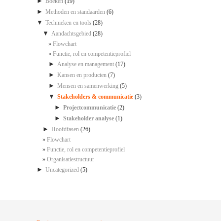
►
Boeken
(19)
►
Methoden en standaarden
(6)
▼
Technieken en tools
(28)
▼
Aandachtsgebied
(28)
Flowchart
Functie, rol en competentieprofiel
►
Analyse en management
(17)
►
Kansen en producten
(7)
►
Mensen en samenwerking
(5)
▼
Stakeholders & communicatie
(3)
►
Projectcommunicatie
(2)
►
Stakeholder analyse
(1)
►
Hoofdfasen
(26)
Flowchart
Functie, rol en competentieprofiel
Organisatiestructuur
►
Uncategorized
(5)