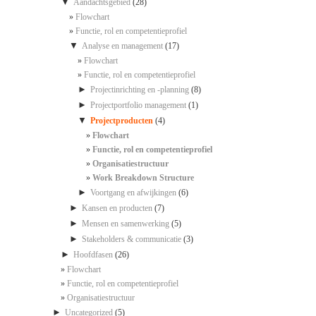
▼
Aandachtsgebied
(28)
Flowchart
Functie, rol en competentieprofiel
▼
Analyse en management
(17)
Flowchart
Functie, rol en competentieprofiel
►
Projectinrichting en -planning
(8)
►
Projectportfolio management
(1)
▼
Projectproducten
(4)
Flowchart
Functie, rol en competentieprofiel
Organisatiestructuur
Work Breakdown Structure
►
Voortgang en afwijkingen
(6)
►
Kansen en producten
(7)
►
Mensen en samenwerking
(5)
►
Stakeholders & communicatie
(3)
►
Hoofdfasen
(26)
Flowchart
Functie, rol en competentieprofiel
Organisatiestructuur
►
Uncategorized
(5)