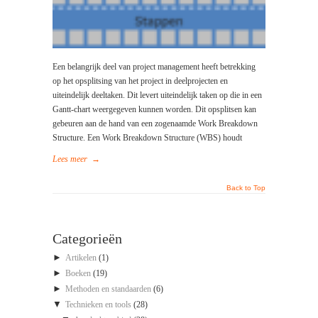
Een belangrijk deel van project management heeft betrekking
op het opsplitsing van het project in deelprojecten en
uiteindelijk deeltaken. Dit levert uiteindelijk taken op die in een
Gantt-chart weergegeven kunnen worden. Dit opsplitsen kan
gebeuren aan de hand van een zogenaamde Work Breakdown
Structure. Een Work Breakdown Structure (WBS) houdt
Lees meer
→
Back to Top
Categorieën
►
Artikelen
(1)
►
Boeken
(19)
►
Methoden en standaarden
(6)
▼
Technieken en tools
(28)