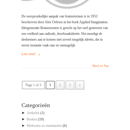
De oorspronkelijke aanpak van brainstormen is in 1953
beschreven door Alex Osborn in het boek Applied Imagination.
Ideegeneratie Brainstormen is gericht op het snel genereren van
een veelheid aan radicale, doorbraakideeën. Het moedigt de
deelnemers aan te komen met zoveel mogelijk ideeën, die in
eerste instantie vaak raar en onmogelijk
Lees meer
→
Back to Top
Page 1 of 3
1
2
3
»
Categorieën
►
Artikelen
(1)
►
Boeken
(19)
►
Methoden en standaarden
(6)