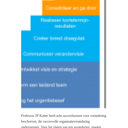
Professor JP Kotter heeft acht succesfactoren voor verandering
beschreven, die succesvolle organisatieverandering
ondersteunen. Voor het slagen van een verandering, moeten