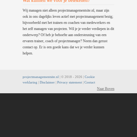
Wat kunnen we voor je betekenen?
Wij managen niet alleen projectmanagementsite.nl, maar zijn
ook in ons dagelijks leven actief met projectmanagement bezig;
bijvoorbeeld met het trainen en coachen van medewerkers en
het zelf managen van projecten. Wil je je verder verdiepen in dit
onderwerp? Of heb je behoefte aan ondersteuning van een
ervaren trainer, coach of projectmanager? Neem dan gerust
contact op. Er is een goede kans dat we je verder kunnen
helpen.
projectmanagementsite.nl
| © 2018 -
2026 |
Cookie
verklaring
|
Disclaimer
|
Privacy statement
|
Contact
Naar Boven