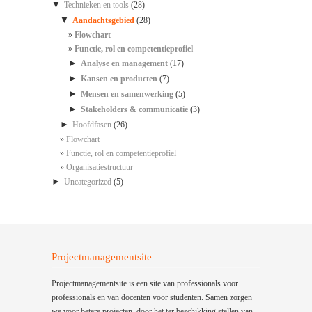
▼
Technieken en tools
(28)
▼
Aandachtsgebied
(28)
Flowchart
Functie, rol en competentieprofiel
►
Analyse en management
(17)
►
Kansen en producten
(7)
►
Mensen en samenwerking
(5)
►
Stakeholders & communicatie
(3)
►
Hoofdfasen
(26)
Flowchart
Functie, rol en competentieprofiel
Organisatiestructuur
►
Uncategorized
(5)
Projectmanagementsite
Projectmanagementsite is een site van professionals voor
professionals en van docenten voor studenten. Samen zorgen
we voor betere projecten, door het ter beschikking stellen van