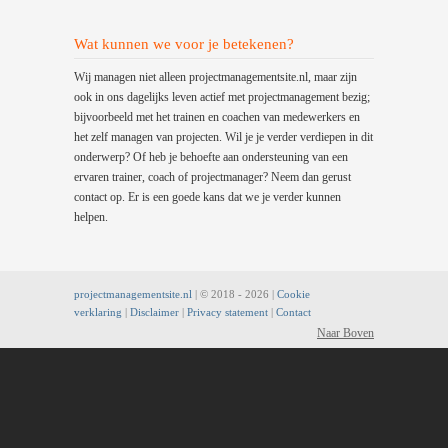
Wat kunnen we voor je betekenen?
Wij managen niet alleen projectmanagementsite.nl, maar zijn
ook in ons dagelijks leven actief met projectmanagement bezig;
bijvoorbeeld met het trainen en coachen van medewerkers en
het zelf managen van projecten. Wil je je verder verdiepen in dit
onderwerp? Of heb je behoefte aan ondersteuning van een
ervaren trainer, coach of projectmanager? Neem dan gerust
contact op. Er is een goede kans dat we je verder kunnen
helpen.
projectmanagementsite.nl
| © 2018 -
2026 |
Cookie
verklaring
|
Disclaimer
|
Privacy statement
|
Contact
Naar Boven