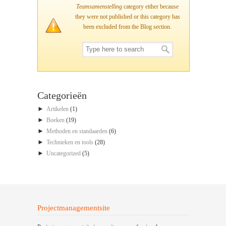
Teamsamenstelling
category either because
they were not published or this category has
been excluded from the Blog section.
Categorieën
►
Artikelen
(1)
►
Boeken
(19)
►
Methoden en standaarden
(6)
►
Technieken en tools
(28)
►
Uncategorized
(5)
Projectmanagementsite