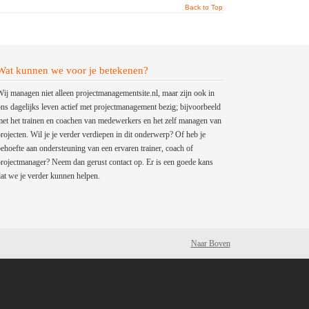
Back to Top
Wat kunnen we voor je betekenen?
ij managen niet alleen projectmanagementsite.nl, maar zijn ook in
ns dagelijks leven actief met projectmanagement bezig; bijvoorbeeld
et het trainen en coachen van medewerkers en het zelf managen van
rojecten. Wil je je verder verdiepen in dit onderwerp? Of heb je
ehoefte aan ondersteuning van een ervaren trainer, coach of
rojectmanager? Neem dan gerust contact op. Er is een goede kans
at we je verder kunnen helpen.
Naar Boven