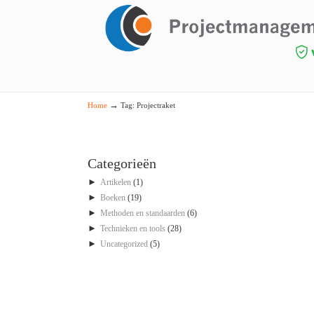
Navigation
→
Home
Tag: Projectraket
Categorieën
►
Artikelen
(1)
►
Boeken
(19)
►
Methoden en standaarden
(6)
►
Technieken en tools
(28)
►
Uncategorized
(5)