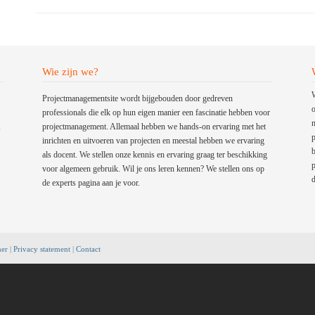
Wie zijn we?
W
Projectmanagementsite wordt bijgebouden door gedreven
o
professionals die elk op hun eigen manier een fascinatie hebben voor
m
,
projectmanagement. Allemaal hebben we hands-on ervaring met het
p
inrichten en uitvoeren van projecten en meestal hebben we ervaring
b
als docent. We stellen onze kennis en ervaring graag ter beschikking
p
voor algemeen gebruik. Wil je ons leren kennen? We stellen ons op
d
de experts pagina aan je voor.
mer
|
Privacy statement
|
Contact