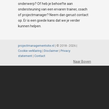
onderwerp? Of heb je behoefte aan
ondersteuning van een ervaren trainer, coach
of projectmanager? Neem dan gerust contact
op. Er is een goede kans dat we je verder
kunnen helpen.
projectmanagementsite.nl
| © 2018 -
2026 |
Cookie verklaring
|
Disclaimer
|
Privacy
statement
|
Contact
Naar Boven