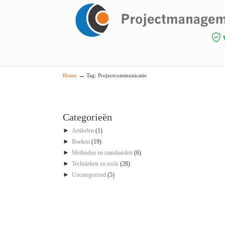
Navigation
→
Home
Tag: Projectcommunicatie
Categorieën
►
Artikelen
(1)
►
Boeken
(19)
►
Methoden en standaarden
(6)
►
Technieken en tools
(28)
►
Uncategorized
(5)