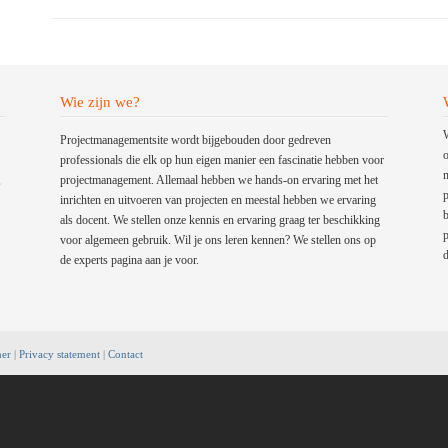
Wie zijn we?
W
Projectmanagementsite wordt bijgebouden door gedreven
o
professionals die elk op hun eigen manier een fascinatie hebben voor
m
,
projectmanagement. Allemaal hebben we hands-on ervaring met het
p
inrichten en uitvoeren van projecten en meestal hebben we ervaring
b
als docent. We stellen onze kennis en ervaring graag ter beschikking
p
voor algemeen gebruik. Wil je ons leren kennen? We stellen ons op
d
de experts pagina aan je voor.
mer
|
Privacy statement
|
Contact