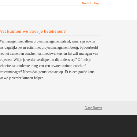
Back to Top
Wat kunnen we voor je betekenen?
ij managen niet alleen projectmanagementsite.nl, maar zijn ook in
ns dagelijks leven actief met projectmanagement bezig; bijvoorbeeld
et het trainen en coachen van medewerkers en het zelf managen van
rojecten. Wil je je verder verdiepen in dit onderwerp? Of heb je
ehoefte aan ondersteuning van een ervaren trainer, coach of
rojectmanager? Neem dan gerust contact op. Er is een goede kans
at we je verder kunnen helpen.
Naar Boven