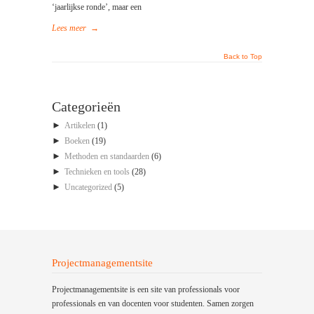
‘jaarlijkse ronde’, maar een
Lees meer
→
Back to Top
Categorieën
►
Artikelen
(1)
►
Boeken
(19)
►
Methoden en standaarden
(6)
►
Technieken en tools
(28)
►
Uncategorized
(5)
Projectmanagementsite
Projectmanagementsite is een site van professionals voor
professionals en van docenten voor studenten. Samen zorgen