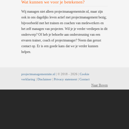
Wat kunnen we voor je betekenen?
Wij managen niet alleen projectmanagementsite.nl, maar zijn
ook in ons dagelijks leven actief met projectmanagement bezig;
bijvoorbeeld met het trainen en coachen van medewerkers en
het zelf managen van projecten. Wil je je verder verdiepen in dit
onderwerp? Of heb je behoefte aan ondersteuning van een
ervaren trainer, coach of projectmanager? Neem dan gerust
contact op. Er is een goede kans dat we je verder kunnen
helpen.
projectmanagementsite.nl
| © 2018 -
2026 |
Cookie
verklaring
|
Disclaimer
|
Privacy statement
|
Contact
Naar Boven