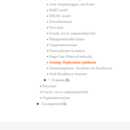
Acht veranderstappen van Kotter
BART model
DMAIC model
Duivelsdriehoek
Flowchart
Functie, rol en competentieprofiel
Managementrollen Quinn
Organisatiestructuur
Pareto principe en analyse
Stage-Gate (Waterval methode)
Strategy Deployment sjablonen
Timemanagement - kwadrant van Eisenhower
Work Breakdown Structure
►
7. Evaluatie
(6)
Flowchart
Functie, rol en competentieprofiel
Organisatiestructuur
►
Uncategorized
(5)