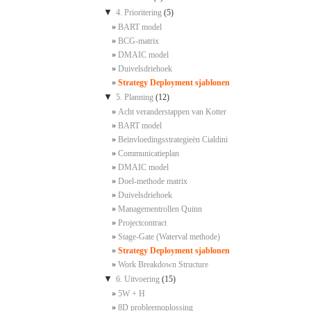
▼
4. Prioritering
(5)
BART model
BCG-matrix
DMAIC model
Duivelsdriehoek
Strategy Deployment sjablonen
▼
5. Planning
(12)
Acht veranderstappen van Kotter
BART model
Beïnvloedingsstrategieën Cialdini
Communicatieplan
DMAIC model
Doel-methode matrix
Duivelsdriehoek
Managementrollen Quinn
Projectcontract
Stage-Gate (Waterval methode)
Strategy Deployment sjablonen
Work Breakdown Structure
▼
6. Uitvoering
(15)
5W + H
8D probleemoplossing