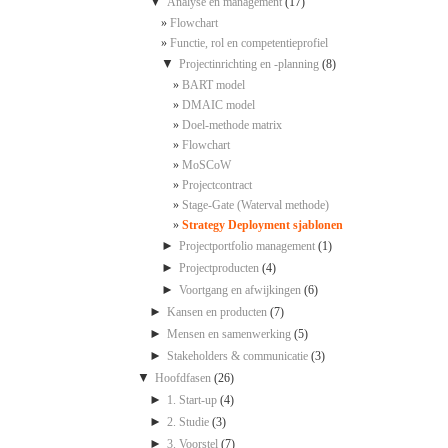
▼
Analyse en management
(17)
Flowchart
Functie, rol en competentieprofiel
▼
Projectinrichting en -planning
(8)
BART model
DMAIC model
Doel-methode matrix
Flowchart
MoSCoW
Projectcontract
Stage-Gate (Waterval methode)
Strategy Deployment sjablonen
►
Projectportfolio management
(1)
►
Projectproducten
(4)
►
Voortgang en afwijkingen
(6)
►
Kansen en producten
(7)
►
Mensen en samenwerking
(5)
►
Stakeholders & communicatie
(3)
▼
Hoofdfasen
(26)
►
1. Start-up
(4)
►
2. Studie
(3)
►
3. Voorstel
(7)