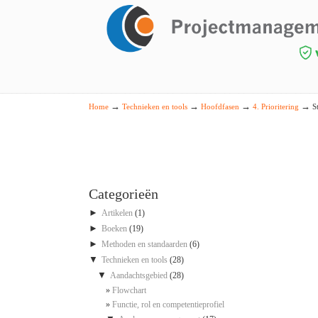
Navigation
→
→
→
→
Home
Technieken en tools
Hoofdfasen
4. Prioritering
S
Categorieën
►
Artikelen
(1)
►
Boeken
(19)
►
Methoden en standaarden
(6)
▼
Technieken en tools
(28)
▼
Aandachtsgebied
(28)
Flowchart
Functie, rol en competentieprofiel