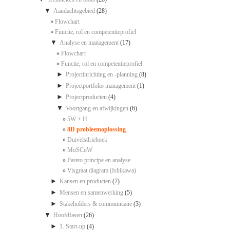
▼
Aandachtsgebied
(28)
Flowchart
Functie, rol en competentieprofiel
▼
Analyse en management
(17)
Flowchart
Functie, rol en competentieprofiel
►
Projectinrichting en -planning
(8)
►
Projectportfolio management
(1)
►
Projectproducten
(4)
▼
Voortgang en afwijkingen
(6)
5W + H
8D probleemoplossing
Duivelsdriehoek
MoSCoW
Pareto principe en analyse
Visgraat diagram (Ishikawa)
►
Kansen en producten
(7)
►
Mensen en samenwerking
(5)
►
Stakeholders & communicatie
(3)
▼
Hoofdfasen
(26)
►
1. Start-up
(4)