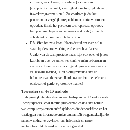
software, workflows, procedures) als mensen
(competentieoverzicht, vaardighedenmatrix, opleidingen,
inwerkprogramma’s etc.). Zo voorkom je dat het
probleem en vergelijkbare problemen opnieuw kunnen
optreden. En als het probleem toch opnieuw optreedt,
ben je er snel bij en doe je meteen wat nodig is om de
schade tot een minimum te beperken.
D8: Vier het resultaat!
Neem de tijd om even stil te
staan bij de samenwerking en het resultaat daarvan.
Geniet van de teamprestatie, maar kijk ook even of je iets
kunt leren over de samenwerking, je eigen rol daarin en
eventuele lessen voor een volgende probleemaanpak (de
zg. lessons learned). Hou hierbij rekening met de
behoeften van de verschillende teamleden: niet iedereen
evalueert of geniet op dezelfde manier!
Toepassing van de 8D methode
In de praktijk standaardiseren veel bedrijven de 8D methode als
‘bedrijfsproces’ voor interne probleemoplossing met behulp
van computersystemen en/of sjablonen die de workflow en het
vastleggen van informatie ondersteunen. Dit vergemakkelijkt de
samenwerking, terugvinden van informatie en maakt
aantoonbaar dat de werkwijze wordt gevolgd.