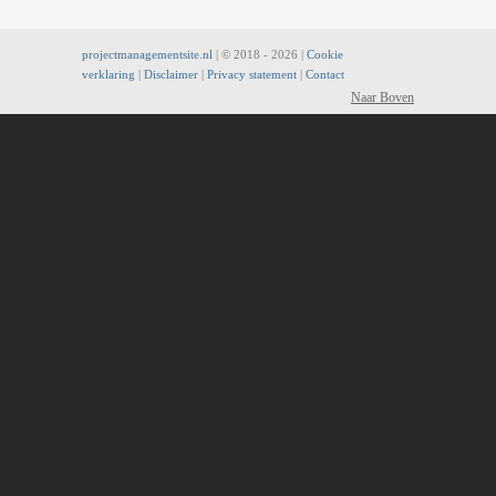
projectmanagementsite.nl
| © 2018 -
2026 |
Cookie
verklaring
|
Disclaimer
|
Privacy statement
|
Contact
Naar Boven