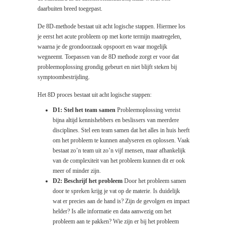
daarbuiten breed toegepast.
De 8D-methode bestaat uit acht logische stappen. Hiermee los
je eerst het acute probleem op met korte termijn maatregelen,
waarna je de grondoorzaak opspoort en waar mogelijk
wegneemt. Toepassen van de 8D methode zorgt er voor dat
probleemoplossing grondig gebeurt en niet blijft steken bij
symptoombestrijding.
Het 8D proces bestaat uit acht logische stappen:
D1: Stel het team samen
Probleemoplossing vereist
bijna altijd kennishebbers en beslissers van meerdere
disciplines. Stel een team samen dat het alles in huis heeft
om het probleem te kunnen analyseren en oplossen. Vaak
bestaat zo’n team uit zo’n vijf mensen, maar afhankelijk
van de complexiteit van het probleem kunnen dit er ook
meer of minder zijn.
D2: Beschrijf het probleem
Door het probleem samen
door te spreken krijg je vat op de materie. Is duidelijk
wat er precies aan de hand is? Zijn de gevolgen en impact
helder? Is alle informatie en data aanwezig om het
probleem aan te pakken? Wie zijn er bij het probleem