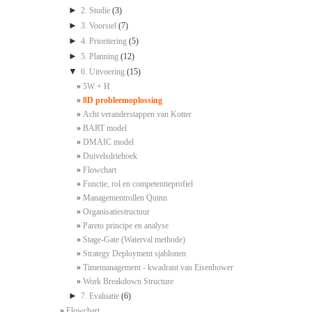
►
2. Studie
(3)
►
3. Voorstel
(7)
►
4. Prioritering
(5)
►
5. Planning
(12)
▼
6. Uitvoering
(15)
5W + H
8D probleemoplossing
Acht veranderstappen van Kotter
BART model
DMAIC model
Duivelsdriehoek
Flowchart
Functie, rol en competentieprofiel
Managementrollen Quinn
Organisatiestructuur
Pareto principe en analyse
Stage-Gate (Waterval methode)
Strategy Deployment sjablonen
Timemanagement - kwadrant van Eisenhower
Work Breakdown Structure
►
7. Evaluatie
(6)
Flowchart