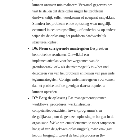
kunnen ontstaan minimaliseert. Verzamel gegevens om
vast te stellen dat deze oplossingen het probleem
daadwerkelijk zullen voorkomen of adequaat aanpakken.
Simuleer het probleem en de oplossing waar mogelijk –
eventueel in een testopstelling – of onderbouw op andere
wijze dat de oplossing het probleem daadwerkelijk
structureel oplost.
D6: Neem corrigerende maatregelen
Bespreek en
beoordeel de resultaten. Ontwikkel een
implementatieplan voor het wegnemen van de
grondoorzaak, of – als dat niet mogelijk is – het snel
detecteren van van het probleem en nemen van passende
tegenmaatregelen. Corrigerende maatregelen voorkomen
dat het probleem of de gevolgen daarvan opnieuw
kunnen optreden.
D7: Borg de oplossing
Pas managementsystemen,
workflows, procedures, werkinstructies,
competentieoverzichten, inwerkprogramma’s en
dergelijke aan, om de gekozen oplossing te borgen in de
organisatie. Welke structuurelementen je moet aanpassen
hangt af van de gekozen oplossing(en), maar vaak gaat
het om borging in zowel de bedrijfsprocessen (bv