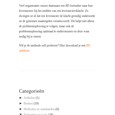
Veel organisaties sturen daarnaast een 8D formulier naar hun
leveranciers bij het melden van een leveranciersklacht. Zo
dwingen ze af dat een leverancier de klacht grondig onderzoekt
en de genomen maatregelen verantwoordt. Dit helpt niet alleen
de probleemoplossing te volgen, maar ook de
probleemoplossing optimaal te ondersteunen en deze waar
nodig bij te sturen.
Wil je de methode zelf proberen? Hier download je een
8D
sjabloon
.
Categorieën
►
Artikelen
(1)
►
Boeken
(19)
►
Methoden en standaarden
(6)
▼
Technieken en tools
(28)