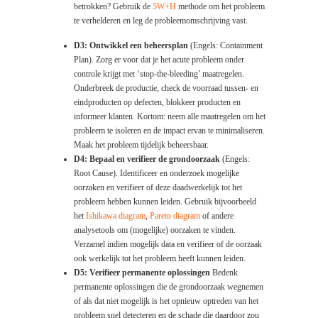
betrokken? Gebruik de
5W+H
methode om het probleem
te verhelderen en leg de probleemomschrijving vast.
D3: Ontwikkel een beheersplan
(Engels: Containment
Plan). Zorg er voor dat je het acute probleem onder
controle krijgt met ‘stop-the-bleeding’ maatregelen.
Onderbreek de productie, check de voorraad tussen- en
eindproducten op defecten, blokkeer producten en
informeer klanten. Kortom: neem alle maatregelen om het
probleem te isoleren en de impact ervan te minimaliseren.
Maak het probleem tijdelijk beheersbaar.
D4: Bepaal en verifieer de grondoorzaak
(Engels:
Root Cause). Identificeer en onderzoek mogelijke
oorzaken en verifieer of deze daadwerkelijk tot het
probleem hebben kunnen leiden. Gebruik bijvoorbeeld
het
Ishikawa diagram
,
Pareto diagram
of andere
analysetools om (mogelijke) oorzaken te vinden.
Verzamel indien mogelijk data en verifieer of de oorzaak
ook werkelijk tot het probleem heeft kunnen leiden.
D5: Verifieer permanente oplossingen
Bedenk
permanente oplossingen die de grondoorzaak wegnemen
of als dat niet mogelijk is het opnieuw optreden van het
probleem snel detecteren en de schade die daardoor zou