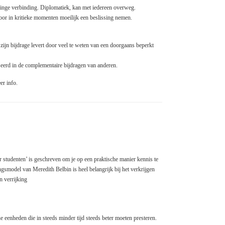
linge verbinding. Diplomatiek, kan met iedereen overweg.
or in kritieke momenten moeilijk een beslissing nemen.
n zijn bijdrage levert door veel te weten van een doorgaans beperkt
seerd in de complementaire bijdragen van anderen.
r info.
studenten’ is geschreven om je op een praktische manier kennis te
smodel van Meredith Belbin is heel belangrijk bij het verkrijgen
n verrijking
 eenheden die in steeds minder tijd steeds beter moeten presteren.