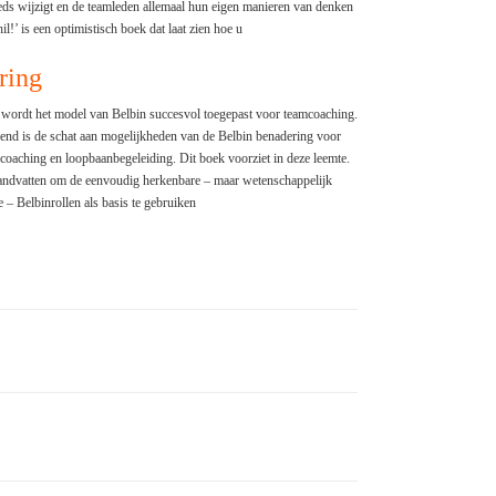
eeds wijzigt en de teamleden allemaal hun eigen manieren van denken
!’ is een optimistisch boek dat laat zien hoe u
ring
 wordt het model van Belbin succesvol toegepast voor teamcoaching.
nd is de schat aan mogelijkheden van de Belbin benadering voor
 coaching en loopbaanbegeleiding. Dit boek voorziet in deze leemte.
handvatten om de eenvoudig herkenbare – maar wetenschappelijk
 – Belbinrollen als basis te gebruiken