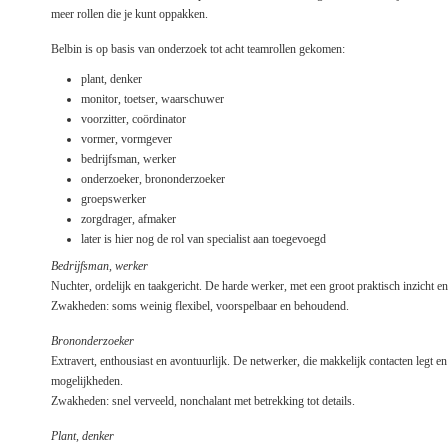
meer rollen die je kunt oppakken.
Belbin is op basis van onderzoek tot acht teamrollen gekomen:
plant, denker
monitor, toetser, waarschuwer
voorzitter, coördinator
vormer, vormgever
bedrijfsman, werker
onderzoeker, brononderzoeker
groepswerker
zorgdrager, afmaker
later is hier nog de rol van specialist aan toegevoegd
Bedrijfsman, werker
Nuchter, ordelijk en taakgericht. De harde werker, met een groot praktisch inzicht e
Zwakheden: soms weinig flexibel, voorspelbaar en behoudend.
Brononderzoeker
Extravert, enthousiast en avontuurlijk. De netwerker, die makkelijk contacten legt e
mogelijkheden.
Zwakheden: snel verveeld, nonchalant met betrekking tot details.
Plant, denker