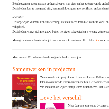
Behulpzaam en attent, gericht op het scheppen van sfeer en het zoeken van de onder
Zwakheden: kan te meegaand zijn, kan moeilijk omgaan met conflicten en kan daardo
Specialist
De toegewijde vakman. Een stille eenling, die zich in een team niet zo thuis voelt, e
vakgebied.
Zwakheden: waagt zich niet gauw buiten het eigen vakgebied en is weinig geïnteres
Managementmodellensite.nl wijdt een speciale site aan teamrollen. Klik
hier
voor mee
Meer weten? Wij selecteerden de volgende boeken voor jou.
Samenwerken in projecten
‘Samenwerken in projecten – De teamrollen van Belbin voor 
laten maken met de teamrollen van Belbin. Het samenwerking
van inzicht in de wijze waarop teams functioneren. Het is ee
Leve het verschil!
Meer dan ooit zijn teams dynamische