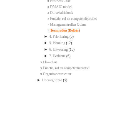
Business Case
DMAIC model
Duivelsdriehoek
Functie, rol en competentieprofiel
Managementrollen Quinn
Teamrollen (Belbin)
►
4. Prioritering
(5)
►
5. Planning
(12)
►
6. Uitvoering
(15)
►
7. Evaluatie
(6)
Flowchart
Functie, rol en competentieprofiel
Organisatiestructuur
►
Uncategorized
(5)