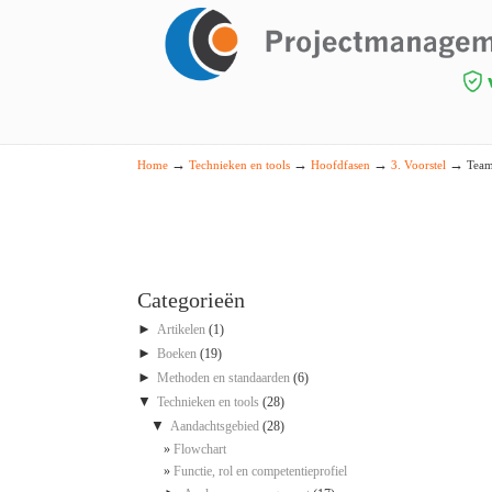
Navigation
→
→
→
→
Home
Technieken en tools
Hoofdfasen
3. Voorstel
Team
Categorieën
►
Artikelen
(1)
►
Boeken
(19)
►
Methoden en standaarden
(6)
▼
Technieken en tools
(28)
▼
Aandachtsgebied
(28)
Flowchart
Functie, rol en competentieprofiel