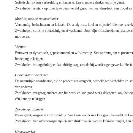
Solistisch, rijk aan verbeelding en fantasie. Een creatieve denker en vrije geest.
Zwakheden: is sterk op innerlijke denkwereld gericht en kan daardoor verstrooid en 
Monitor, toetser, waarschuwer
Verstandig, bedachtzaam en kritisch. De analyticus, koel en objectief, die over veel 
Zwakheden: soms te voorzichtig en afwachtend. Door zijn kritische zin en relativer
motiveren.
Vormer
Extravert en dynamisch, gepassioneerd en wilskrachtig. Sterke drang om te presteren,
beweging te krijgen.
Zwakheden: is ongeduldig en kan driftig reageren als hij wordt tegengewerkt. Heeft
Coördinator, voorzitter
De natuurlijke coördinator, die de procedures aangeeft, bedoelingen verheldert en s
van anderen.
Zwakheden: zet graag anderen aan het werk en kan goed werk delegeren, ook het eige
één kant op te krijgen.
Zorgdrager, afmaker
Nauwgezet, zorgzaam en zorgvuldig. Voelt aan wat er mis kan gaan, bewaakt de kwal
Zwakheden: kan overbezorgd zijn en zich druk maken over de kleinste dingen, kan mo
Groepswerker