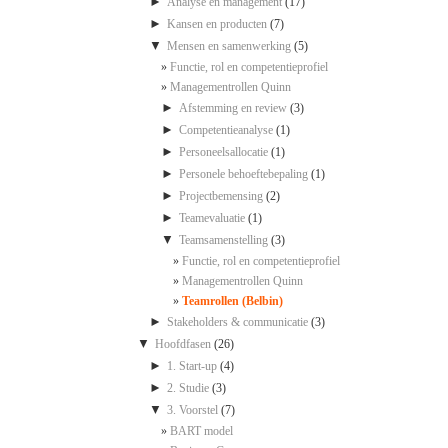
►
Analyse en management
(17)
►
Kansen en producten
(7)
▼
Mensen en samenwerking
(5)
Functie, rol en competentieprofiel
Managementrollen Quinn
►
Afstemming en review
(3)
►
Competentieanalyse
(1)
►
Personeelsallocatie
(1)
►
Personele behoeftebepaling
(1)
►
Projectbemensing
(2)
►
Teamevaluatie
(1)
▼
Teamsamenstelling
(3)
Functie, rol en competentieprofiel
Managementrollen Quinn
Teamrollen (Belbin)
►
Stakeholders & communicatie
(3)
▼
Hoofdfasen
(26)
►
1. Start-up
(4)
►
2. Studie
(3)
▼
3. Voorstel
(7)
BART model