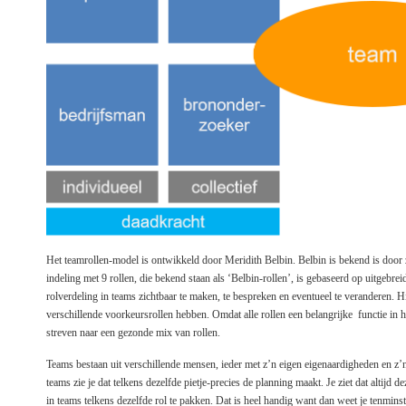
Het teamrollen-model is ontwikkeld door Meridith Belbin. Belbin is bekend is door 
indeling met 9 rollen, die bekend staan als ‘Belbin-rollen’, is gebaseerd op uitgeb
rolverdeling in teams zichtbaar te maken, te bespreken en eventueel te veranderen. H
verschillende voorkeursrollen hebben. Omdat alle rollen een belangrijke functie in h
streven naar een gezonde mix van rollen.
Teams bestaan uit verschillende mensen, ieder met z’n eigen eigenaardigheden en z’n
teams zie je dat telkens dezelfde pietje-precies de planning maakt. Je ziet dat altijd
in teams telkens dezelfde rol te pakken. Dat is heel handig want dan weet je tenmins