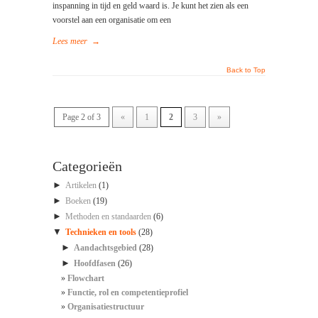
inspanning in tijd en geld waard is. Je kunt het zien als een
voorstel aan een organisatie om een
Lees meer
→
Back to Top
Page 2 of 3
«
1
2
3
»
Categorieën
►
Artikelen
(1)
►
Boeken
(19)
►
Methoden en standaarden
(6)
▼
Technieken en tools
(28)
►
Aandachtsgebied
(28)
►
Hoofdfasen
(26)
Flowchart
Functie, rol en competentieprofiel
Organisatiestructuur