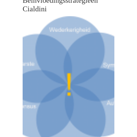
Beïnvloedingsstrategieën
Cialdini