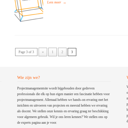
Lees meer
→
Page 3 of 3
«
1
2
3
Wie zijn we?
W
Projectmanagementsite wordt bijgebouden door gedreven
o
professionals die elk op hun eigen manier een fascinatie hebben voor
m
,
projectmanagement. Allemaal hebben we hands-on ervaring met het
p
inrichten en uitvoeren van projecten en meestal hebben we ervaring
b
als docent. We stellen onze kennis en ervaring graag ter beschikking
p
voor algemeen gebruik. Wil je ons leren kennen? We stellen ons op
d
de experts pagina aan je voor.