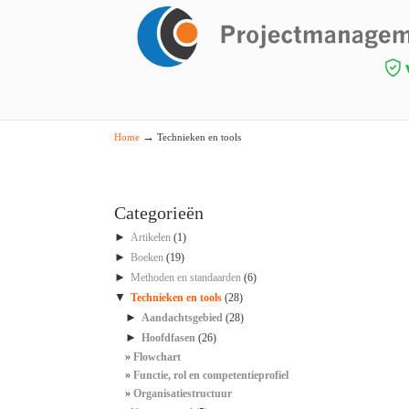
Navigation
→
Home
Technieken en tools
Categorieën
►
Artikelen
(1)
►
Boeken
(19)
►
Methoden en standaarden
(6)
▼
Technieken en tools
(28)
►
Aandachtsgebied
(28)
►
Hoofdfasen
(26)
Flowchart
Functie, rol en competentieprofiel
Organisatiestructuur