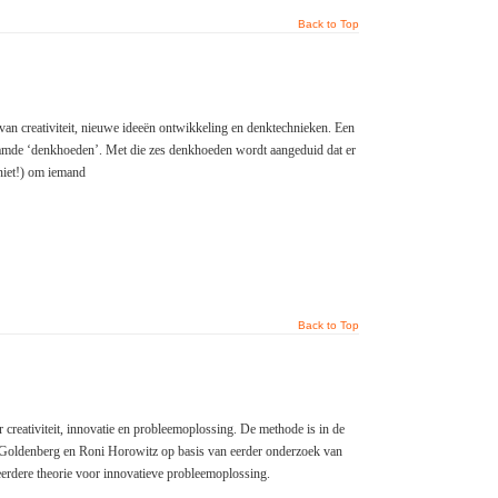
Back to Top
an creativiteit, nieuwe ideeën ontwikkeling en denktechnieken. Een
amde ‘denkhoeden’. Met die zes denkhoeden wordt aangeduid dat er
 niet!) om iemand
Back to Top
 creativiteit, innovatie en probleemoplossing. De methode is in de
b Goldenberg en Roni Horowitz op basis van eerder onderzoek van
erdere theorie voor innovatieve probleemoplossing.