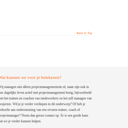
Back to Top
Wat kunnen we voor je betekenen?
ij managen niet alleen projectmanagementsite.nl, maar zijn ook in
ns dagelijks leven actief met projectmanagement bezig; bijvoorbeeld
et het trainen en coachen van medewerkers en het zelf managen van
rojecten. Wil je je verder verdiepen in dit onderwerp? Of heb je
ehoefte aan ondersteuning van een ervaren trainer, coach of
rojectmanager? Neem dan gerust contact op. Er is een goede kans
at we je verder kunnen helpen.