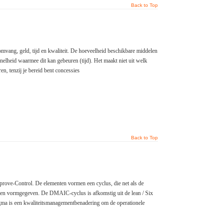
Back to Top
 omvang, geld, tijd en kwaliteit. De hoeveelheid beschikbare middelen
elheid waarmee dit kan gebeuren (tijd). Het maakt niet uit welk
n, tenzij je bereid bent concessies
Back to Top
ve-Control. De elementen vormen een cyclus, die net als de
en vormgegeven. De DMAIC-cyclus is afkomstig uit de lean / Six
 Sigma is een kwaliteitsmanagementbenadering om de operationele