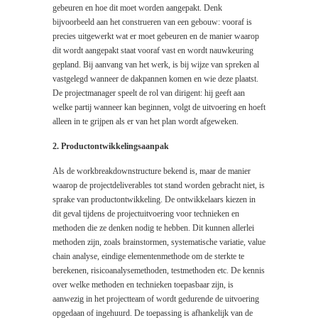
gebeuren en hoe dit moet worden aangepakt. Denk
bijvoorbeeld aan het construeren van een gebouw: vooraf is
precies uitgewerkt wat er moet gebeuren en de manier waarop
dit wordt aangepakt staat vooraf vast en wordt nauwkeuring
gepland. Bij aanvang van het werk, is bij wijze van spreken al
vastgelegd wanneer de dakpannen komen en wie deze plaatst.
De projectmanager speelt de rol van dirigent: hij geeft aan
welke partij wanneer kan beginnen, volgt de uitvoering en hoeft
alleen in te grijpen als er van het plan wordt afgeweken.
2. Productontwikkelingsaanpak
Als de workbreakdownstructure bekend is, maar de manier
waarop de projectdeliverables tot stand worden gebracht niet, is
sprake van productontwikkeling. De ontwikkelaars kiezen in
dit geval tijdens de projectuitvoering voor technieken en
methoden die ze denken nodig te hebben. Dit kunnen allerlei
methoden zijn, zoals brainstormen, systematische variatie, value
chain analyse, eindige elementenmethode om de sterkte te
berekenen, risicoanalysemethoden, testmethoden etc. De kennis
over welke methoden en technieken toepasbaar zijn, is
aanwezig in het projectteam of wordt gedurende de uitvoering
opgedaan of ingehuurd. De toepassing is afhankelijk van de