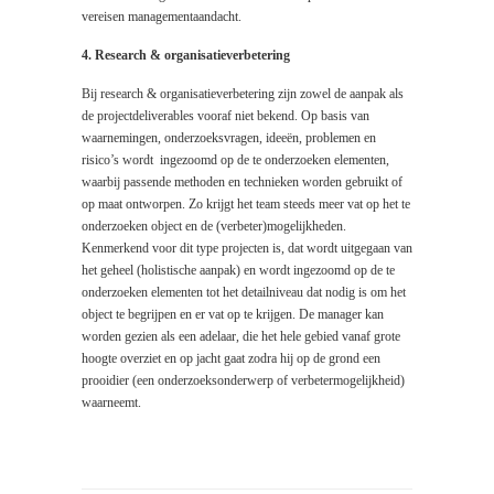
vereisen managementaandacht.
4. Research & organisatieverbetering
Bij research & organisatieverbetering zijn zowel de aanpak als
de projectdeliverables vooraf niet bekend. Op basis van
waarnemingen, onderzoeksvragen, ideeën, problemen en
risico’s wordt ingezoomd op de te onderzoeken elementen,
waarbij passende methoden en technieken worden gebruikt of
op maat ontworpen. Zo krijgt het team steeds meer vat op het te
onderzoeken object en de (verbeter)mogelijkheden.
Kenmerkend voor dit type projecten is, dat wordt uitgegaan van
het geheel (holistische aanpak) en wordt ingezoomd op de te
onderzoeken elementen tot het detailniveau dat nodig is om het
object te begrijpen en er vat op te krijgen. De manager kan
worden gezien als een adelaar, die het hele gebied vanaf grote
hoogte overziet en op jacht gaat zodra hij op de grond een
prooidier (een onderzoeksonderwerp of verbetermogelijkheid)
waarneemt.