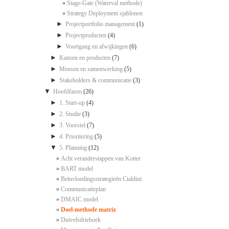
Stage-Gate (Waterval methode)
Strategy Deployment sjablonen
►
Projectportfolio management
(1)
►
Projectproducten
(4)
►
Voortgang en afwijkingen
(6)
►
Kansen en producten
(7)
►
Mensen en samenwerking
(5)
►
Stakeholders & communicatie
(3)
▼
Hoofdfasen
(26)
►
1. Start-up
(4)
►
2. Studie
(3)
►
3. Voorstel
(7)
►
4. Prioritering
(5)
▼
5. Planning
(12)
Acht veranderstappen van Kotter
BART model
Beïnvloedingsstrategieën Cialdini
Communicatieplan
DMAIC model
Doel-methode matrix
Duivelsdriehoek