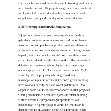
keuzes die het team gedurende de projectuitvoering maakt en de
inzichten die ontstaan. De projectmanager speelt een coachende
rol: hij stemt af en ondersteunt bij het kiezen van passende
aanpakken en partijen die hierbij kunnen ondersteunen.
3. Softwareapplicatieontwikkelingsaanpak
Bij het ontwikkelen van een softwareapplicatie zijn de te
gebruiken methoden en technieken vaak wel vooraf bekend,
maar ontstaat het op te leveren product goeddeels tijdens de
projectuitvoering. Vooraf is slechts een aantal uitgangspunten
bepaald, zoals functionaliteit en platform, maar deze vormen
eerder kaders dan duidelijke blauwdrukken. Hoe bijvoorbeeld
datastructuur, navigatie, scherm lay-out en vormgeving er
uiteindelijk precies uit zullen zien, ontstaat al doende. Vaak
wordt bij dit type projecten gebruik gemaakt van
tussenopleveringen die gezamenlijk worden geëvalueerd, op
basis waarvan de volgende stap wordt gedefinieerd. Deze
aanpak is soms ook toepasbaar voor andere soorten projecten
waarbij creativiteit en flexibiliteit tijdens de totstandkoming
worden vereist. De projectmanager speelt de rol van
beeldhouwer: het grote plaatje is vooraf bekend, maar de
detailuitwerking en accenten die tot het eindproduct leiden