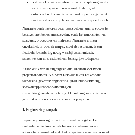
Is de workbreakdownstructure – de opsplitsing van het
werk in werkpakketten – vooraf duidelijk, of
ontwikkelen de inzichten over wat er precies gemaakt
moet worden zich op basis van voortschrijdend inzicht.
Naarmate beide factoren beter voorspelbaar zijn, is succes te
bereiken met beheersmaatregelen, zoals het aanbrengen van
structuur, procedures en mijlpalen. Naarmate er meer
onzekerheid is over de aanpak en/of de resultaten, is een
flexibeler benadering nodig waarbij communicatie,
samenwerken en creativiteit een belangrijke rol spelen.
Afhankelijk van de uitgangssituatie, ontstaan vier typen
projectaanpakken. Als naam hiervoor is een herkenbare
toepassing gekozen: engineering, productontwikkeling,
softwareapplicatieontwikkeling en
research/organisatieverbetering. De indeling kan echter ook
gebruikt worden voor andere soorten projecten.
1. Engineering aanpak
Bij een engineering project zijn zowel de te gebruiken
methoden en technieken als het werk (deliverables en
activiteiten) vooraf bekend. Het projectteam weet wat er moet